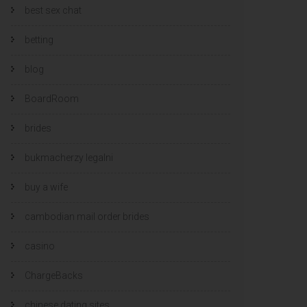
best sex chat
betting
blog
BoardRoom
brides
bukmacherzy legalni
buy a wife
cambodian mail order brides
casino
ChargeBacks
chinese dating sites