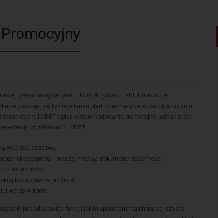
fr Promocyjny
kiej części owego artykułu. To iż otrzymasz LVBET bonus nie
estety wydaje się być regulamin ofert, który nazywa sposób korzystania
ozliczeniowy w LVBET wpisz system kodowania promocyjny, jednak także
 rejestrację po zakładach LVBET.
oną ważność czasową.
tego lub paszportu – inaczej mówiąc dokumentu tożsamości.
ych bukmacherów.
kiej tyczą właśnie bonusów.
ej wpłaty w konto.
stanie posiadać takich funkcji jakim sposobem match tracker czy też