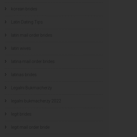
korean brides
Latin Dating Tips
latin mail order brides
latin wives
latina mail order brides
latinas brides
Legalni Bukmacherzy
legalni bukmacherzy 2022
legit brides
legit mail order bride