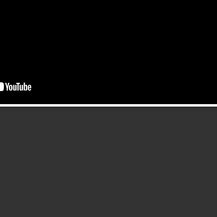
Best Ways to Meet Your Future Spouse
→