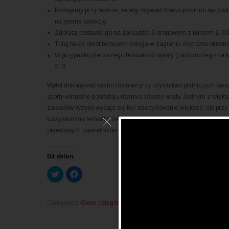
Podajemy przy tekście, że aby ożywiać bonus powinno się post
na pewną selekcję.
Zdołasz postawić go na zakładzie 3 drogowym z kursem 2. 00
Tutaj także obrót bonusem polega w zagraniu zbyt czterokrot
W przypadku pierwszego bonusu od wpłaty (zarówno tego na kwo
2. 0.
Wpłat dokonywać wolno również przy użyciu kart płatniczych takic
sporty wirtualne posiadają również własne wady. Jednym z większy
zakładów ryzyko wydaje się być zdecydowanie większe, niż przy
wszystkim na temat to, że gracz nie powinna posłużyć się znajo
określonych zawodników.
Dit delen:
K
K
l
l
i
i
k
k
o
o
m
m
Categories:
Geen categorie
t
t
e
e
d
d
e
e