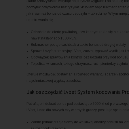
stanie rzeczywiście wpłynąć na przyszłe wygrane i na szansę b
początek o wytwórnia bez ryzyka! Skutkiem tego bukmacher ten d
jak i również bonus od czasu depozytu – tak robi np. W tym mi
rejestrowania się.
Odnośnie do ofertę powitalną, to w żadnym razie się nie za
nawet następnego 1500 PLN.
Bukmacher podaje cashback a także bonus od drugiej wpłaty.
Sprawdź szyfr promocyjny LVbet, zacznij typować wyniki jak i
Obowiązek sprawowania kontroli bez udziału przy kod bonusu L
To polisa, w ramach jakiego otrzymasz ruch pieniędzy zbytnio
Oferuje możliwość obstawiania różnego wariantu zdarzeń sporto
natychmiastowej wypłaty zasobów.
Jak oszczędzić Lvbet System kodowania Pr
Potrafią oni dobrać bonus pod postacią do 2000 zł od pierwszego
LVbet, lub to dla nowych czy wiernych graczy, postuluje spełnien
Zanim jednak przejdziemy do wnikliwej analizy bonusu na vi
są rozgrywki rzekome.