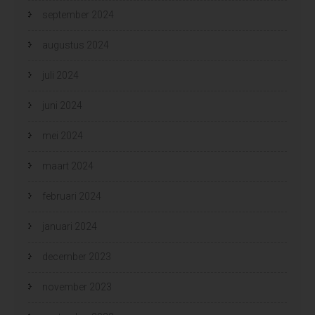
september 2024
augustus 2024
juli 2024
juni 2024
mei 2024
maart 2024
februari 2024
januari 2024
december 2023
november 2023