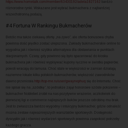
https://www.hometalk.com/member/63430192/adela1827162
bardzo
różnorodne rynki. Wskazane jest wybrać bukmachera z najbardziej
wszechstronną podażą.
#4 Fortuna W Rankingu Bukmacherów
Betclic ma także ciekawą ofertę „na żywo”, ale oferta bonusowa chyba
powinna dość prędko zostać ulepszona. Zakłady bukmacherskie online to
wygodna jak i również szybka alternatywa dla obstawiania w punktach
stacjonarnych. Czasy, gdy powinno się było spacerować do kiosku
bukmachera jak i również wypisywać kupony ręcznie w świstku papierów,
powoli wracają do lamusa. Choć stale w większości w zamian działają
naziemne lokale kilku polskich bukmacherów, większość zawodników
dawno przeniosła
http://top-me.ru/user/gwaynephuq
się do Internetu. Choć
nie spisał się na „szóstkę”, to jednakże zajął honorowe szóste położenie –
bukmacher Noblebet zrobił na nas pozytywne wrażenie, aczkolwiek do
pierwszej ligi e-commerce najlepszych buków jeszcze odrobinę mu brak.
Jest to zwłaszcza bardzo wygodny i intuicyjny bukmacher, gdzie odnaleźć
można zestaw najważniejszych warsztatów sportowych. Dostępność
dyscyplin jak i również wydarzeń sportowych powinna zaspokoić potrzeby
każdego gracza.