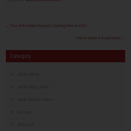
m
m
t
t
e
e
d
d
e
e
l
l
Post
e
e
n
n
←
One of the better Russian Courting Sites In 2022
m
o
navigation
e
p
t
F
How to locate a Sugardaddy
→
T
a
w
c
i
e
t
b
t
o
Category
e
o
r
k
(
(
W
W
o
o
r
r
adult dating
d
d
t
t
i
i
adult dating sites
n
n
e
e
e
e
n
n
adult games online
n
n
i
i
e
e
answer
u
u
w
w
v
v
e
e
Antivirus
n
n
s
s